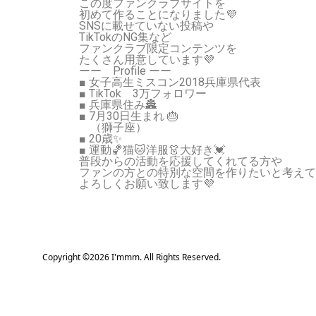
この度ファンクラブサイトを
初めて作ることになりました💜
SNSに載せていない投稿や
TikTokのNG集など
ファンクラブ限定コンテンツを
たくさん用意しています💜
ーー Profile ーー
■ 女子高生ミスコン2018兵庫県代表
■ TikTok 3万フォロワー
■ 兵庫県住み🏯
■ 7月30日生まれ 🎂
（獅子座）
■ 20歳✨
■ 運動🏀猫🐱洋服👗大好き💓
普段からの活動を応援してくれてる方や
ファンの方との特別な空間を作りたいと考えて
よろしくお願い致します💜
Copyright ©
2026
I'mmm. All Rights Reserved.