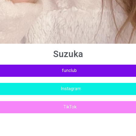
Suzuka
funclub
Instagram
TikTok